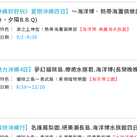
沖繩好好玩》夏戀沖繩四日】
～海洋博．熱帶海灘俱樂
、夕陽B.B.Q)
波之上神宮∣熱帶海灘俱樂部
【海洋博-美麗海水族館】
9/2~9/30
魅力沖繩4日】
夢幻貓咪島.療癒水豚君.海洋博(長榮晚晚
貓咪之島～奧武島∣東南植物樂園
【海洋博公園】
8/30～12/20
暢快沖繩行】
名護鳳梨園.絕美瀨長島.海洋博水族館四
貓咪之島～奧武島∣名護鳳梨園～搭乘鳳梨號
【★海洋博