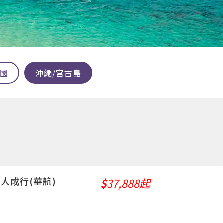
國
沖繩/宮古島
R六人成行(華航)
$
37,888起