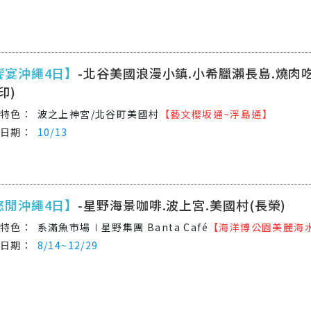
饗宴沖繩4日】
-北谷美國浪漫小鎮.小希臘瀨長島.燒肉
印)
波之上神宮/北谷町美國村
【藝文櫻坂通~浮島通】
10/13
悠閒沖繩4日】
-星野海景咖啡.波上宮.美國村(長榮)
系滿魚市場∣星野集團 Banta Café
【海洋博公園美麗海
8/14~12/29