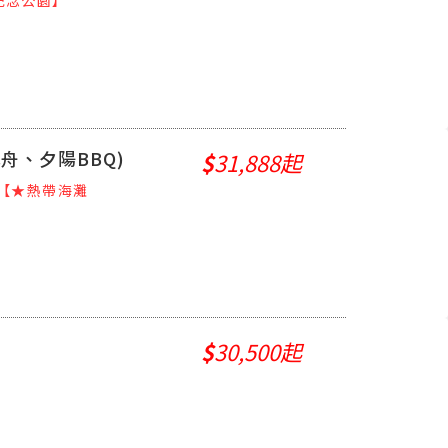
舟、夕陽BBQ)
$
31,888起
【★熱帶海灘
$
30,500起