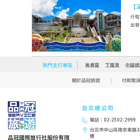
【
熱門主打專區
吳哥窟
下龍灣
中越峴
關於品冠旅遊
付款取
台北總公司
電話：02-2502-2999
台北市中山區南京東路3段
樓
品冠國際旅行社股份有限