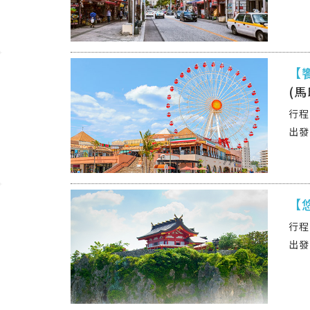
【
(馬
【