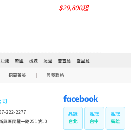
$
29,800起
】
沖繩
韓國
檳城
清邁
普吉島
峇里島
招募菁英
與我聯絡
公司
7-222-2277
台北
台中
高雄
新興區民權一路251號10