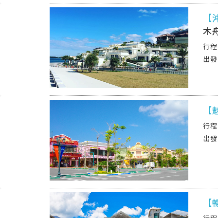
【
木舟
【
【