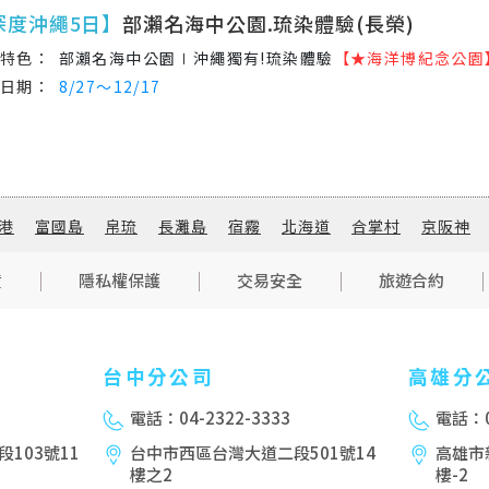
深度沖繩5日】
部瀨名海中公園.琉染體驗(長榮)
部瀨名海中公園∣沖繩獨有!琉染體驗
【★海洋博紀念公園
8/27～12/17
港
富國島
帛琉
長灘島
宿霧
北海道
合掌村
京阪神
貨
隱私權保護
交易安全
旅遊合約
台中分公司
高雄分
電話：04-2322-3333
電話：0
103號11
台中市西區台灣大道二段501號14
高雄市
樓之2
樓-2