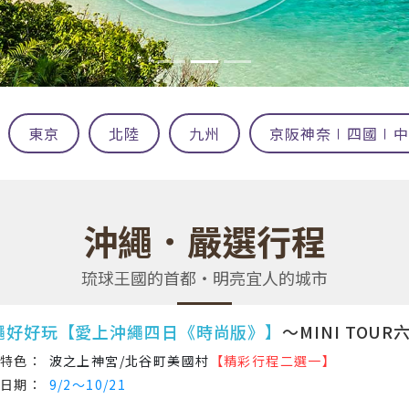
東京
北陸
九州
京阪神奈∣四國∣中
沖繩．嚴選行程
琉球王國的首都‧明亮宜人的城市
繩好好玩【愛上沖繩四日《時尚版》】
～MINI TOU
波之上神宮/北谷町美國村
【精彩行程二選一】
9/2～10/21