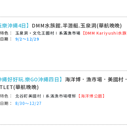
玩樂沖繩4日】
DMM水族館.半潛艇.玉泉洞(華航晚晚)
玉泉洞‧文化王國村∣系滿漁市場
【DMM Kariyushi水
9/2～12/29
沖繩好好玩.樂GO沖繩四日】
海洋博．漁市場．美國村
TLET(華航晚晚)
北谷町美國村∣系滿漁市場嚐鮮
【海洋博公園】
8/30～12/27