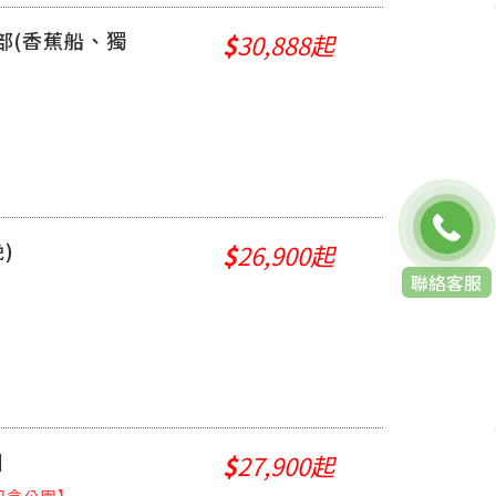
部(香蕉船、獨
$
30,888起
)
$
26,900起
聯絡客服
日
$
27,900起
紀念公園】