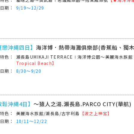
9/19～12/29
夏戀沖繩四日】
海洋博．熱帶海灘俱樂部(香蕉船、獨木
瀨長島UMIKAJI TERRACE∣海洋博公園～美麗海水族館
Tropical Beach】
8/30～9/20
放鬆沖繩4日】
～猿人之湯.瀨長島.PARCO CITY(華航)
美麗海水族館/瀨長島/古宇利島
【波之上神宮】
10/11～12/22