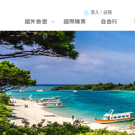
登入∣註冊
國外旅遊
國外旅
國際機票
自由行
遊
往前