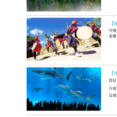
【
【
OU