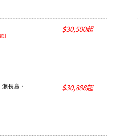
$
30,500起
族館】
．瀨長島．
$
30,888起