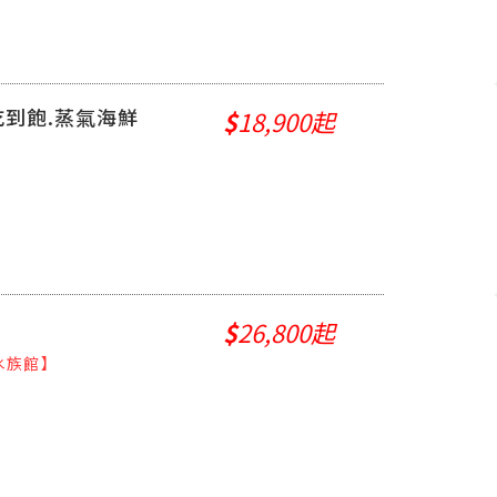
吃到飽.蒸氣海鮮
$
18,900起
$
26,800起
水族館】