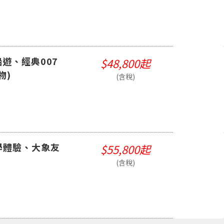
船遊、經典007
$48,800起
物)
(含稅)
學體驗、大象友
$55,800起
(含稅)