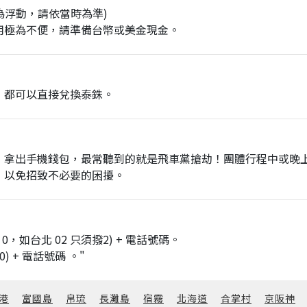
率為浮動，請依當時為準)
用極為不便，請準備台幣或美金現金。
）都可以直接兌換泰銖。
，拿出手機錢包，最常聽到的就是飛車黨搶劫！團體行程中或晚
，以免招致不必要的困擾。
0，如台北 02 只須撥2) + 電話號碼。
) + 電話號碼 。"
港
富國島
帛琉
長灘島
宿霧
北海道
合掌村
京阪神