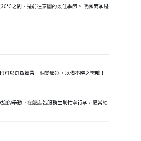
30°C之間，是前往泰國的最佳季節。 明顯雨季是
或也可以選擇攜帶一個變壓器，以備不時之需哦！
歡迎的舉動。在飯店若服務生幫忙拿行李，通常給