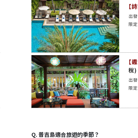
【詩
【週
稅)
Q. 普吉島適合旅遊的季節？