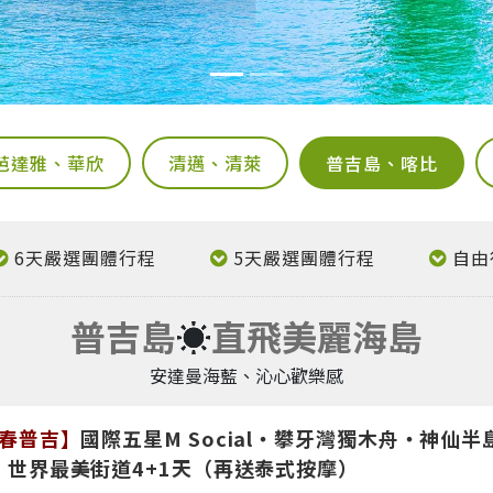
芭達雅、華欣
清邁、清萊
普吉島、喀比
6天嚴選團體行程
5天嚴選團體行程
自由
普吉島
☀
直飛美麗海島
安達曼海藍、沁心歡樂感
春普吉】
國際五星M Social・攀牙灣獨木舟・神仙
．世界最美街道4+1天（再送泰式按摩）