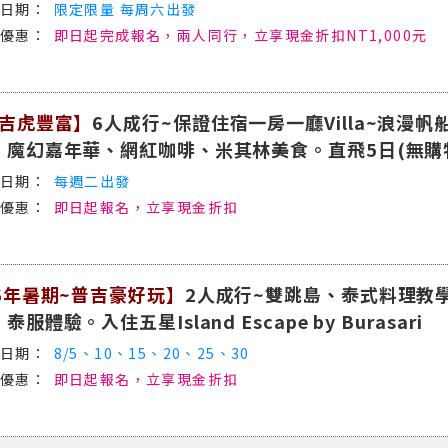
限定限量 每周六出發
即日起完成報名，兩人同行，立享現金折扣NT1,000元
吉虎豐富】
6人成行~保證住宿一房一廳Villa~浪漫帆
、魔幻嘉年華、網紅咖啡、米其林美食。直飛5日(無購
每週二出發
即日起報名，立享現金折扣
6年暑期~普吉豪好玩】
2人成行~雙跳島、泰式料理教
泰服體驗。入住五星Island Escape by Burasari
8/5、10、15、20、25、30
即日起報名，立享現金折扣