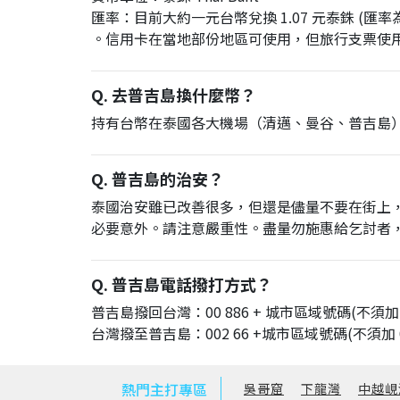
匯率：目前大約一元台幣兌換 1.07 元泰銖 (匯
。信用卡在當地部份地區可使用，但旅行支票使
Q. 去普吉島換什麼幣？
持有台幣在泰國各大機場（清邁、曼谷、普吉島
Q. 普吉島的治安？
泰國治安雖已改善很多，但還是儘量不要在街上
必要意外。請注意嚴重性。盡量勿施惠給乞討者
Q. 普吉島電話撥打方式？
普吉島撥回台灣：00 886 + 城市區域號碼(不須加 
台灣撥至普吉島：002 66 +城市區域號碼(不須加 0
熱門主打專區
吳哥窟
下龍灣
中越峴