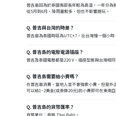
普吉島因為於泰國南部長年較為高溫，一年分為熱季
從5月到6月，降雨量較多，但也不影響遊玩。
Q. 普吉與台灣的時差？
普吉島為泰國時區為UTC+7，比台灣慢一個小時
Q. 普吉島的電壓電源插座？
普吉及泰國電壓都是220 V，插座型態與台灣
Q. 普吉島需要給小費嗎？
在普吉島消費，當地人並不會強索小費，但是外
可以給1~2美金(或泰銖20元)的小費即可在東
Q. 普吉島的貨幣匯率？
貨幣單位：泰銖 Thai Baht。