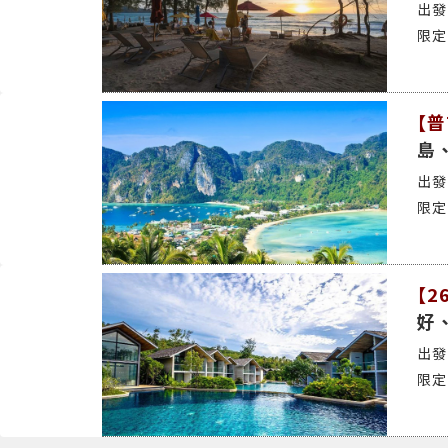
【普
島
【2
好、