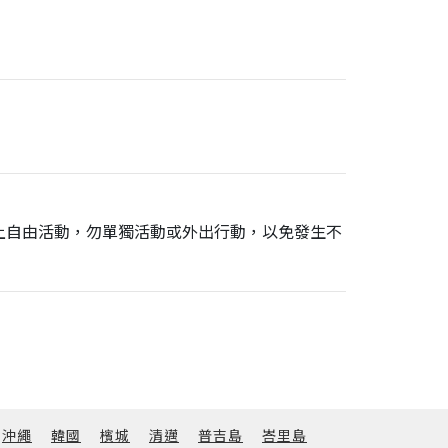
上自由活動，勿單獨活動或外出行動，以免發生不
沖繩
韓國
檳城
清邁
普吉島
峇里島