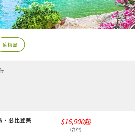
蘇梅島
行
半島・必比登美
$16,900起
(含稅)