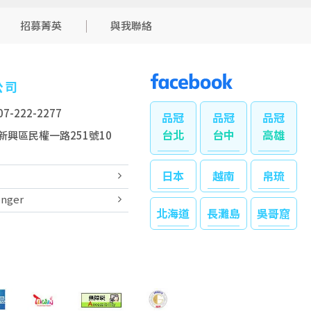
招募菁英
與我聯絡
公司
7-222-2277
台北
台中
高雄
新興區民權一路251號10
日本
越南
帛琉
nger
北海道
長灘島
吳哥窟