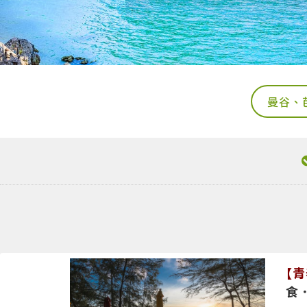
曼谷、
【青
食