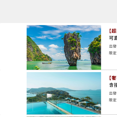
【超
可
【奢
含