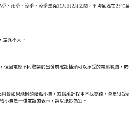
、雨季、涼季，涼季是從11月到2月之間，平均氣溫在25°C至
，差異不大。
相同，但因電壓不同敬請於出發前確認插頭可以承受的電壓範圍，
出用餐如果能斟酌給點小費，或搭乘計程車不找零錢，會是很受
南亞給小費是一種友誼的表示，請以紙鈔為宜。