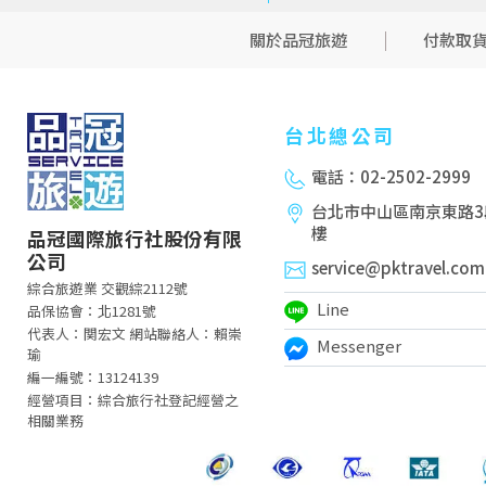
關於品冠旅遊
付款取
台北總公司
電話：02-2502-2999
台北市中山區南京東路3段
樓
品冠國際旅行社股份有限
公司
service@pktravel.com
綜合旅遊業 交觀綜2112號
Line
品保協會：北1281號
代表人：関宏文 網站聯絡人：賴崇
Messenger
瑜
編一編號：13124139
經營項目：綜合旅行社登記經營之
相關業務