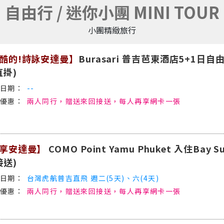
自由行 / 迷你小團 MINI TOUR
小團精緻旅行
酷的!詩詠安達曼】
Burasari 普吉芭東酒店5+1日
直掛)
--
兩人同行，贈送來回接送，每人再享網卡一張
享安達曼】
COMO Point Yamu Phuket 入住Bay 
接送)
台灣虎航普吉直飛 週二(5天)、六(4天)
兩人同行，贈送來回接送，每人再享網卡一張