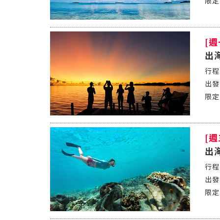
[
出
[
出