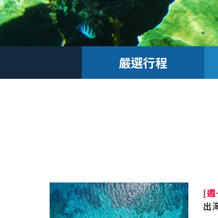
嚴選行程
[
出