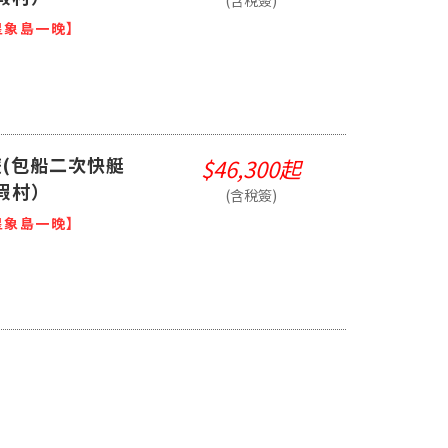
(含稅簽)
星象島一晚】
(包船二次快艇
$46,300起
假村）
(含稅簽)
星象島一晚】