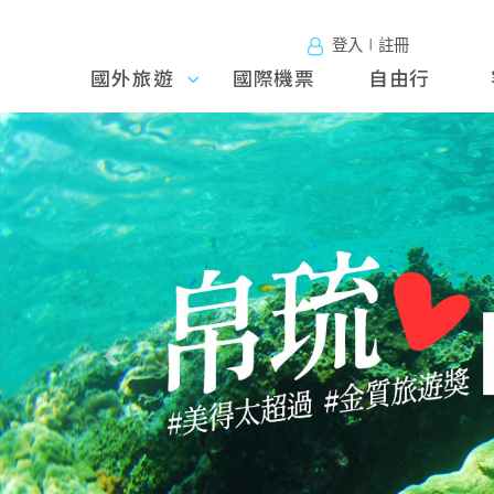
登入∣註冊
國外旅遊
國外旅
國際機票
自由行
遊
往前