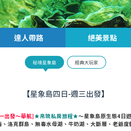
達人帶路
絕美景點
秘境星象島
經典大玩家
【星象島四日-週三出發】
週一出發～華航]
★帛琉私房旅程★
～星象島原生態4日遊
海、洛克群島、無毒水母湖、牛奶湖、大斷層、老爺度