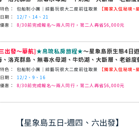
包船制小團│綜藝玩很大二度前往取景
【獨家入住秘境~
12/7、14、21
8/30前完成報名～兩人同行，第二人再省$6,000元
週三出發～華航]
★帛琉私房旅程★
～星象島原生態4日遊
海、洛克群島、無毒水母湖、牛奶湖、大斷層、老爺度
包船制小團│綜藝玩很大二度前往取景
【獨家入住秘境~
12/2、9、16
8/30前完成報名～兩人同行，第二人再省$6,000元
【星象島五日-週四、六出發】