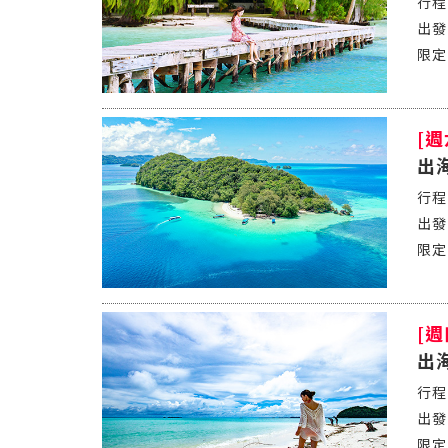
[
出
[
出