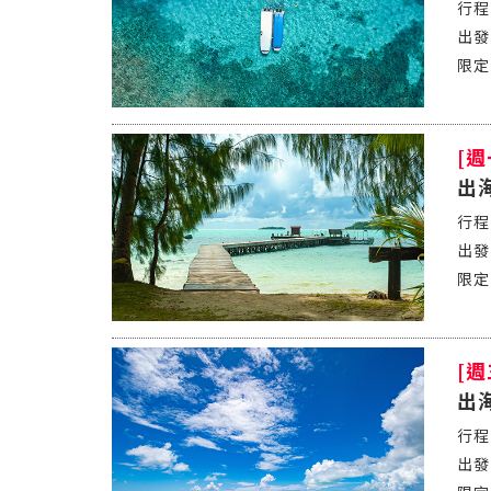
[
出
[
出