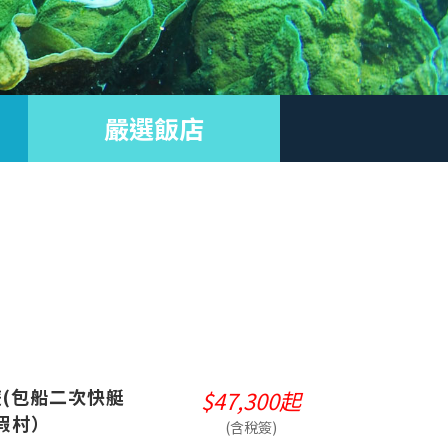
嚴選飯店
(包船二次快艇
$47,300起
假村）
(含稅簽)