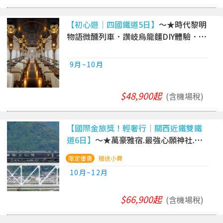
【初心遊｜四國鐵道5日】
～★時代黎明
物語微醺列車．讚岐烏龍麵DIY體驗．金
刀比羅宮．弘人市場在地美食｜高松進
出雙溫泉
9月~10月
$48,900起
(含機場稅)
【國際金旅獎！輕奢行｜關西近鐵雙鐵
道6日】
～★萬豪雅宿.最強心願神社.侘
寂古寺.琵琶湖天空露台.海女小屋.和牛.
贈送小費
溫泉一晚｜阪名6日．國泰
10月~12月
$66,900起
(含機場稅)