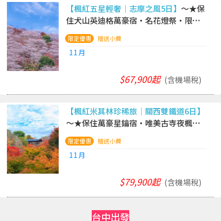
【楓紅五星輕奢｜志摩之風5日】
～★保
住犬山英迪格萬豪宿・名花燈祭・限定
香嵐溪夜楓四季櫻・海女小屋松阪牛・
贈送小費
伊勢溫泉5日．國泰
11月
$67,900起
(含機場稅)
【楓紅米其林珍稀旅｜關西雙鐵道6日】
～★保住萬豪星鑰宿・唯美古寺夜楓・
宅邸庭園饗宴・絕美倒映長谷寺・志摩
贈送小費
溫泉．國泰
11月
$79,900起
(含機場稅)
台中出發