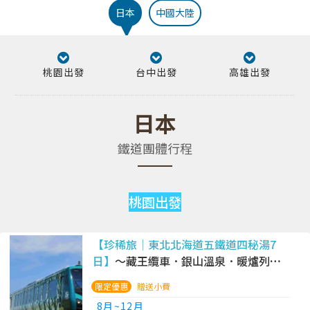
日本
中國大陸
桃園出發
台中出發
高雄出發
日本
鐵道團體行程
桃園出發
【珍稀旅│東北北海道五鐵道四秘湯7
日】
～藏王纜車．銀山溫泉．暖爐列車
烤魷魚．JR五能線海岸列車．百萬夜景
贈送小費
函館
8月~12月