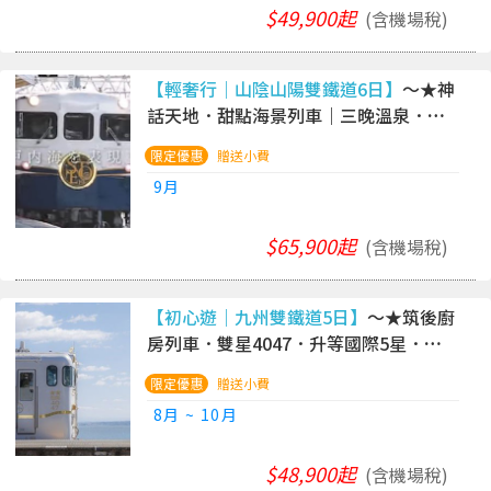
$49,900起
(含機場稅)
【輕奢行｜山陰山陽雙鐵道6日】
～★神
話天地．甜點海景列車｜三晚溫泉．神
勝寺美學禪庭．下瀨美術館．主廚鐵板
贈送小費
燒．海上鳥居
9月
$65,900起
(含機場稅)
【初心遊｜九州雙鐵道5日】
～★筑後廚
房列車．雙星4047．升等國際5星．和
牛美饌｜福岡進出
贈送小費
8月 ~ 10月
$48,900起
(含機場稅)