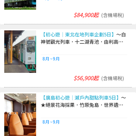
$84,900起
(含機場稅)
【初心遊│東北在地列車企劃5日】
～白
神號觀光列車．十二湖青池．由利高原
鐵道．銀山溫泉．山居倉庫．溫泉雙鐵
道
8月~9月
$56,900起
(含機場稅)
【廣島初心遊｜瀨戶內甜點列車5日】
～
★絕景花海採果．竹原兔島．世界遺產
宮島．古民家法餐．瀨戶內溫泉酒水暢
飲．岡山倉敷美觀
8月~9月