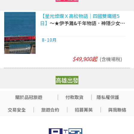
【星光燦爛Ｘ高松物語｜四國雙鐵道5
日】
～★伊予灘&千年物語．神隱少女湯
屋．秘境祖谷．台中出發｜高松進出雙
溫泉．星宇
8-10月
$49,900起
(含機場稅)
高雄出發
關於品冠旅遊
付款取貨
隱私權保護
交易安全
旅遊合約
招募菁英
與我聯絡