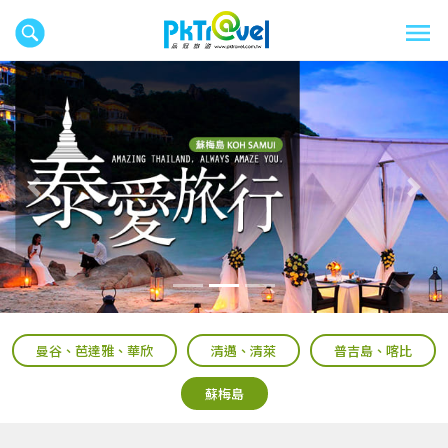
往前
往後
曼谷、芭達雅、華欣
清邁、清萊
普吉島、喀比
蘇梅島