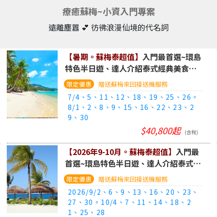
療癒蘇梅~小資入門專案
遠離塵囂 💕 彷彿浪漫仙境的代名詞
【暑期。蘇梅泰超值】
入門最首選~環島
特色半日遊、達人介紹泰式經典美食、
入住超值精品酒店五日遊
(華航/長榮+曼
贈送蘇梅來回接送機服務
谷航空、行李可直掛)
7/4、5、11、12、18、19、25、26。
8/1、2、8、9、15、16、22、23、2
9、30
$40,800起
(含稅)
【2026年9-10月。蘇梅泰超值】
入門最
首選~環島特色半日遊、達人介紹泰式經
典美食、入住超值精品酒店五日遊
(華航/
贈送蘇梅來回接送機服務
長榮+曼谷航空、行李可直掛)
2026/9/2、6、9、13、16、20、23、
27、30。10/4、7、11、14、18、2
1、25、28