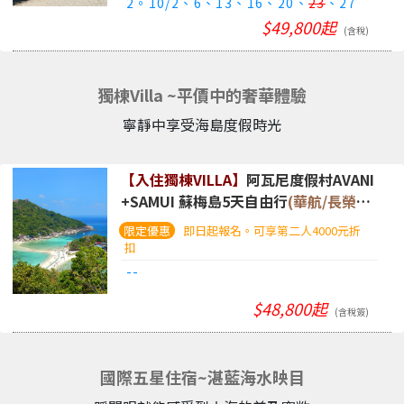
2。10/2、6、13、16、20、
23
、27
$49,800起
(含稅)
獨棟Villa ~平價中的奢華體驗
寧靜中享受海島度假時光
【入住獨棟VILLA】
阿瓦尼度假村AVANI
+SAMUI 蘇梅島5天自由行
(華航/長榮
+曼谷航空、行李可直掛)
即日起報名。可享第二人4000元折
扣
--
$48,800起
(含稅簽)
國際五星住宿~湛藍海水映目