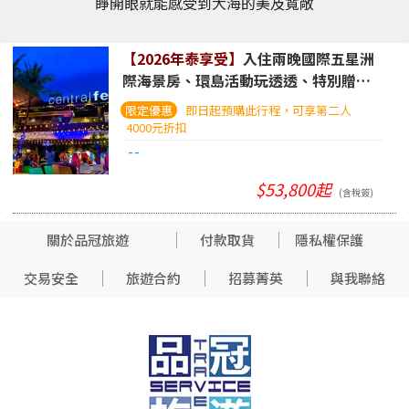
睜開眼就能感受到大海的美及寬敞
【2026年泰享受】
入住兩晚國際五星洲
際海景房、環島活動玩透透、特別贈送
夕陽下午茶兩人一套。五日遊
(華航/長榮
即日起預購此行程，可享第二人
+曼谷航空、行李可直掛)
4000元折扣
--
$53,800起
(含稅簽)
關於品冠旅遊
付款取貨
隱私權保護
交易安全
旅遊合約
招募菁英
與我聯絡