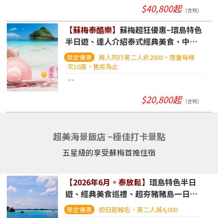
$40,800起
(含稅)
【蘇梅泰酷樂】
蘇梅超狂優惠~環島特色
半日遊、達人介紹泰式經典美食、中央
百貨暢購。五日遊
(新加坡酷航、行李可
兩人同行第二人折2000。限量每梯
直掛)
次10席，售完為止
--
$20,800起
(含稅)
超美海景飯店 ~極佳打卡景點
五星級的享受蘇梅首推住宿
【2026年6月。泰放鬆】
環島特色半日
遊、經典美食巡禮、超夯豬豬島一日
遊、入住沙灘美景Celes飯店五日遊
(華
即日起報名，第二人減4,000
航/長榮+曼谷航空、行李可直掛)