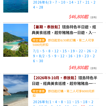
2026年6/3、7、10、14、17、21、2
4、28
$46,800起
(含稅)
【暑期。泰放鬆】
環島特色半日遊、經
典美食巡禮、超夯豬豬島一日遊、入住
沙灘美景Celes飯店五日遊
(華航/長榮
即日起至6/30前訂購，第二人可享
+曼谷航空、行李可直掛)
5000元折扣
7/1、5、8、12、15、19、22、26、2
9。8/2、5、9、12、16、19、23、2
6、30
$49,800起
(含稅)
【2026年9-10月。泰放鬆】
環島特色半
日遊、經典美食巡禮、超夯豬豬島一日
遊、入住沙灘美景Celes飯店五日遊
(華
即日起訂購，第二人可享6000元折
航/長榮+曼谷航空、行李可直掛)
扣
2026年9/1、4、8、11、15、18、2